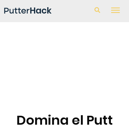
Hack
Putter
Palos de Golf
Consultorio
Blog
Domina el Putt