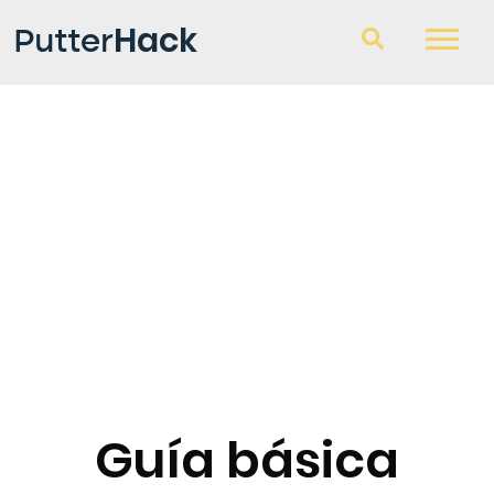
Hack
Putter
Palos de Golf
Consultorio
Blog
Guía básica