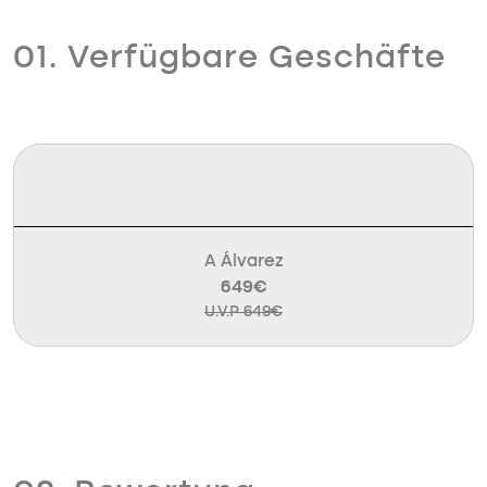
01. Verfügbare Geschäfte
A Álvarez
649€
U.V.P 649€