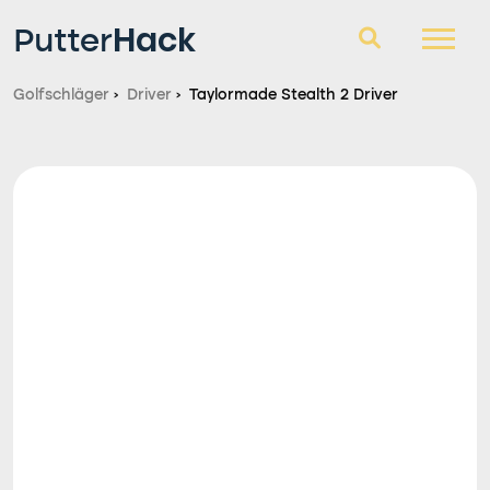
Hack
Putter
Golfschläger
›
Driver
›
Taylormade Stealth 2 Driver
Golfschläger
Fragen und Antworten
Blog