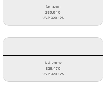
Amazon
286.64€
U.V.P 329.47€
A Álvarez
329.47€
U.V.P 329.47€