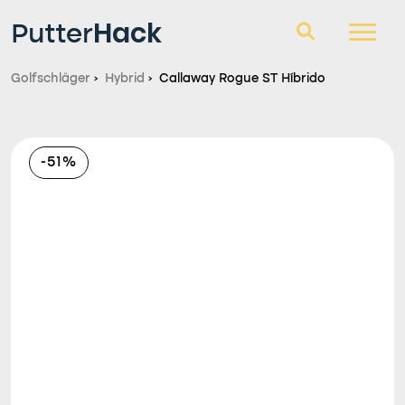
Hack
Putter
Golfschläger
›
Hybrid
›
Callaway Rogue ST Híbrido
Golfschläger
Fragen und Antworten
-51%
Blog