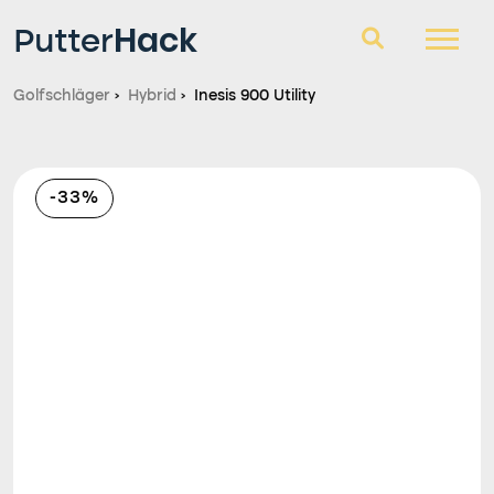
Hack
Putter
Golfschläger
›
Hybrid
›
Inesis 900 Utility
Golfschläger
Fragen und Antworten
-33%
Blog