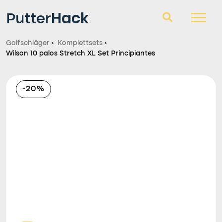
Hack
Putter
Golfschläger
›
Komplettsets
›
Wilson 10 palos Stretch XL Set Principiantes
Golfschläger
Fragen und Antworten
-20%
Blog