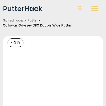
Hack
Putter
Golfschläger
›
Putter
›
Callaway Odyssey DFX Double Wide Putter
Golfschläger
Fragen und Antworten
-13%
Blog