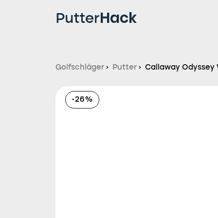
Hack
Putter
Golfschläger
›
Putter
›
Callaway Odyssey 
-26%