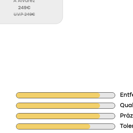
A Álvarez
249€
U.V.P 249€
Entf
Qual
Präz
Tole