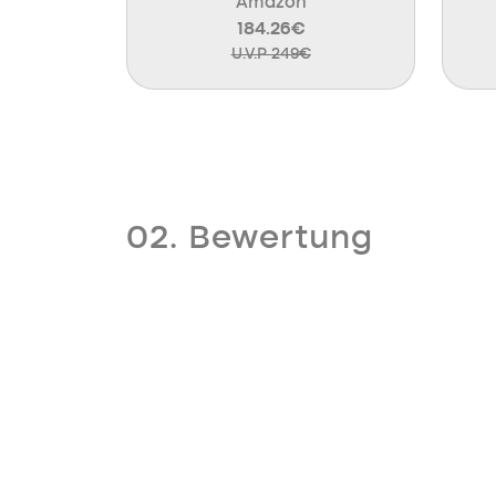
Amazon
184.26€
U.V.P 249€
02. Bewertung