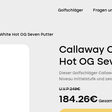
Golfschläger
Fragen u
White Hot OG Seven Putter
Callaway 
Hot OG Se
Dieser Golfschläger Callawa
Niveau mittelstufe und zei
U.V.P 249€
184.26€
Gesam