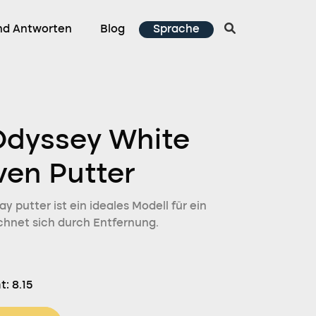
nd Antworten
Blog
Sprache
Odyssey White
ven Putter
y putter ist ein ideales Modell für ein
chnet sich durch Entfernung.
t:
8.15