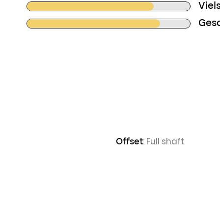
Viels
Gesa
n
: Full shaft
Offset