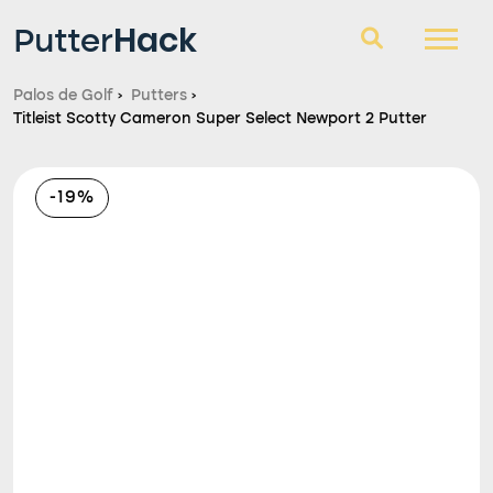
Hack
Putter
Palos de Golf
›
Putters
›
Titleist Scotty Cameron Super Select Newport 2 Putter
Palos de Golf
Consultorio
-19%
Blog